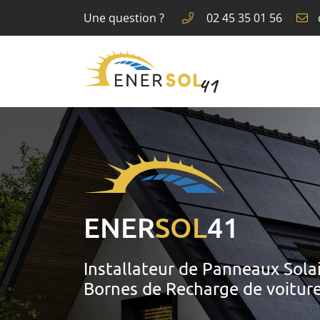
Une question ?
02 45 35 01 56
8 rue du Noyer Goujon
41350 Montlivault
02 45 35 01 56
ENER
SOL
41
Adresse email de réception

LE PARTENAIRE F