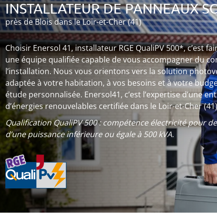
INSTALLATEUR DE PANNEAUX S
près de Blois dans le Loir-et-Cher (41)
Choisir Enersol 41, installateur RGE QualiPV 500*, c’est fai
une équipe qualifiée capable de vous accompagner du con
l’installation. Nous vous orientons vers la solution photov
adaptée à votre habitation, à vos besoins et à votre budge
étude personnalisée. Enersol41, c’est l’expertise d’une en
d’énergies renouvelables certifiée dans le Loir-et-Cher (41
Qualification QualiPV 500 : compétence électricité pour des
d’une puissance inférieure ou égale à 500 kVA.