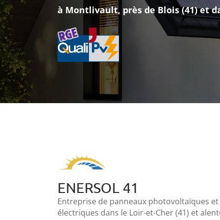
pour protéger & améliorer vo
Recopier le code ci-contre

Rafraîchir le captcha

Spécialiste des travaux de toiture, is
Dans le Loir-et-Cher (41) et à Blois
En cochant cette case, vous consentez à recevoir nos propositions comm
l'adresse email indiqué ci-dessus. Vous pouvez vous désinscrire à tout
utilisant
le formulaire de désinscription
.
Inscription
ENERSOL 41
Entreprise de panneaux photovoltaïques et
électriques dans le Loir-et-Cher (41) et alen