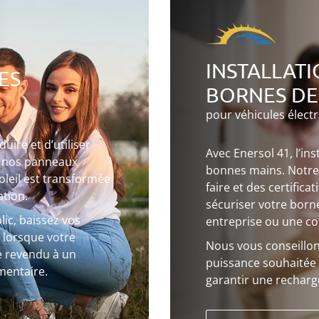
INSTALLATI
ES
BORNES DE
pour véhicules élect
ire et d’utiliser
Avec Enersol 41, l’in
 à nos panneaux
bonnes mains. Notre é
oleil est transformée
faire et des certific
ation.
sécuriser votre born
ic, baissez vos
entreprise ou une coll
t lorsque votre
Nous vous conseillons
e revendu à un
puissance souhaitée e
mentaire.
garantir une recharge