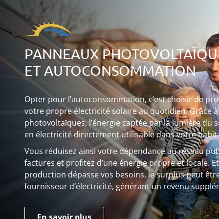
PANNEAUX PHOTOVOLTAÏQU
ET AUTOCONSOMMATION
Opter pour l’autoconsommation, c’est choisir de produ
votre propre électricité solaire au quotidien. Grâce
photovoltaïques, l’énergie captée par la lumière du s
en électricité directement utilisable dans votre habit
Vous réduisez ainsi votre dépendance au réseau publ
factures et profitez d’une énergie propre et locale. E
production dépasse vos besoins, le surplus peut êtr
fournisseur d’électricité, générant un revenu supplé
En savoir plus