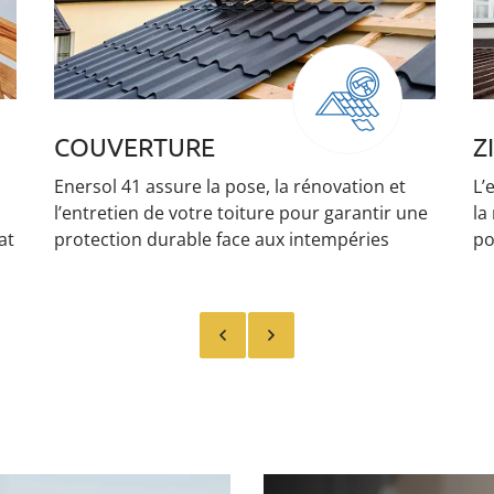
ZINGUERIE
I
L’entreprise prend en charge l’installation et
En
ne
la rénovation de vos éléments de zinguerie
gr
pour assurer l’étanchéité de votre toiture.
pe
so