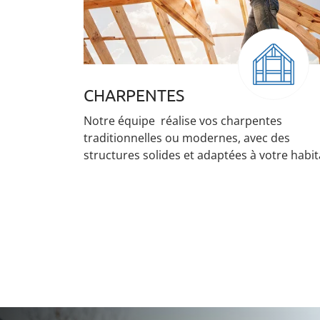
COUVERTURE
es
Enersol 41 assure la pose, la rénovation et
 des
l’entretien de votre toiture pour garantir u
tre habitat
protection durable face aux intempéries