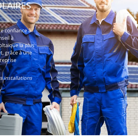
OLAIRES
re confiance à
seil à
oltaïque la plus
t, grâce à une
treprise
)
 installations