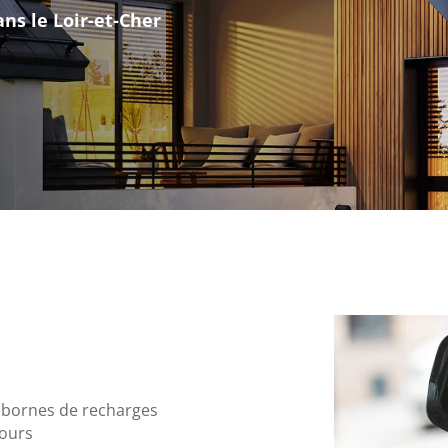
tre maison
olation et électricité
erciales à
 moment en
 bornes de recharges
tours