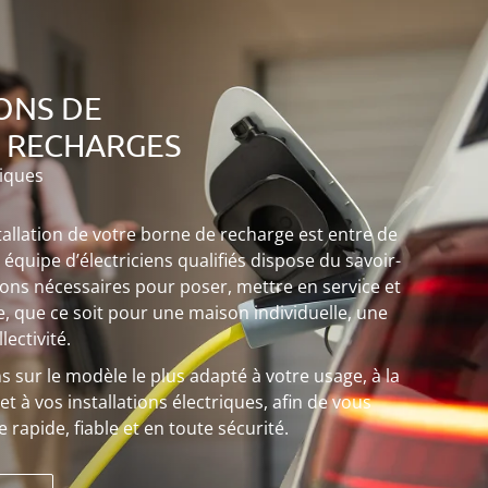
ONS DE
 RECHARGES
riques
stallation de votre borne de recharge est entre de
quipe d’électriciens qualifiés dispose du savoir-
ations nécessaires pour poser, mettre en service et
e, que ce soit pour une maison individuelle, une
ectivité.
 sur le modèle le plus adapté à votre usage, à la
t à vos installations électriques, afin de vous
 rapide, fiable et en toute sécurité.