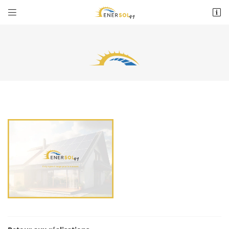


8 rue du Noyer Goujon
41350 Montlivault
02 45 35 01 56
Adresse email de réception

Recopier le code ci-contre

Rafraîchir le captcha
