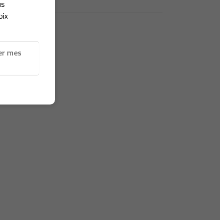
us
oix
er mes