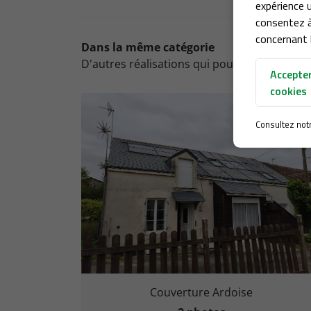
expérience u
consentez à
concernant l
Dans la même catégorie
D'autres réalisations qui pourraient vous i
Accepter
cookies
Consultez not
Couverture Ardoise