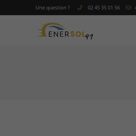
Une question ?
02 45 35 01 56
8 rue du Noyer Goujon
41350 Montlivault
02 45 35 01 56
Adresse email de réception
