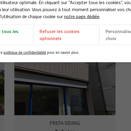
tilisateur optimale. En cliquant sur "Accepter tous les cookies", vo
 leur utilisation. Vous pouvez à tout moment personnaliser vos ch
'utilisation de chaque cookie sur
notre page dédiée
.
ntéresser
 tous les
Refuser les cookies
Personnalis
optionnels
choix
re
politique de confidentialité
pour en savoir plus.
PREFA SIDING