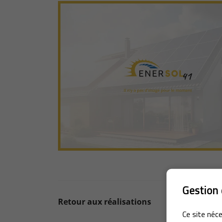
Recopier le code ci-contre

Rafraîchir le captcha

En cochant cette case, vous consentez à recevoir nos propositions comm
l'adresse email indiqué ci-dessus. Vous pouvez vous désinscrire à tout
utilisant
le formulaire de désinscription
.
Inscription
Gestion 
Retour aux réalisations
Ce site néce